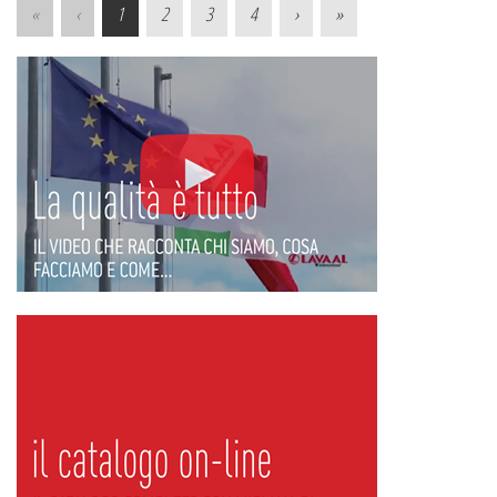
«
‹
1
2
3
4
›
»